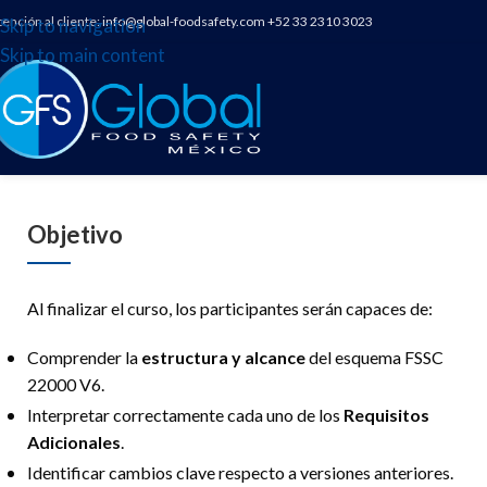
tención al cliente:
info@global-foodsafety.com
+52 33 2310 3023
Skip to navigation
Skip to main content
Objetivo
Al finalizar el curso, los participantes serán capaces de:
Comprender la
estructura y alcance
del esquema FSSC
22000 V6.
Interpretar correctamente cada uno de los
Requisitos
Adicionales
.
Identificar cambios clave respecto a versiones anteriores.