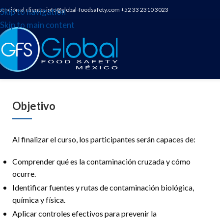
tención al cliente:
info@global-foodsafety.com
+52 33 2310 3023
Skip to navigation
Skip to main content
Objetivo
Al finalizar el curso, los participantes serán capaces de:
Comprender qué es la contaminación cruzada y cómo
ocurre.
Identificar fuentes y rutas de contaminación biológica,
química y física.
Aplicar controles efectivos para prevenir la